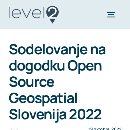
Skip
to
Togg
content
Navig
Rešitve
Sodelovanje na
dogodku Open
Storitve
Source
O nas
Geospatial
Novice
Slovenija 2022
Kontakt
QGIS
19 oktobra, 2022